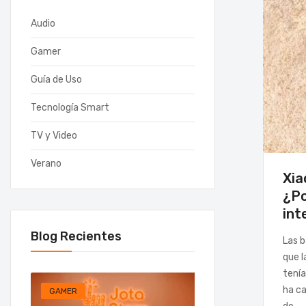
Audio
Gamer
Guía de Uso
Tecnología Smart
TV y Video
Verano
Xia
¿Po
int
Blog Recientes
Las b
que 
tenía
ha ca
GAMER