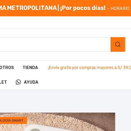
A METROPOLITANA | ¡Por pocos días!
– HORARIO 
OTROS
TIENDA
¡Envío gratis por compras mayores a S/ 39.
LET
AYUDA
OLOGÍA SMART