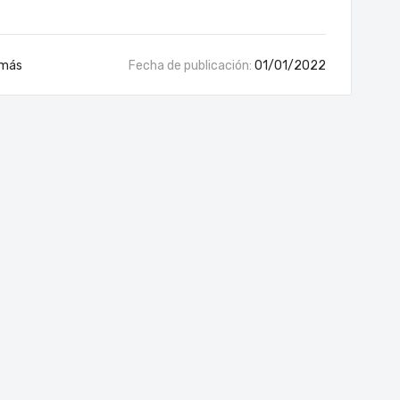
 más
Fecha de publicación:
01/01/2022
p
Coolers y Silla Truper para disfrutar el verano 2026
Habl
06/01/2026
05/0