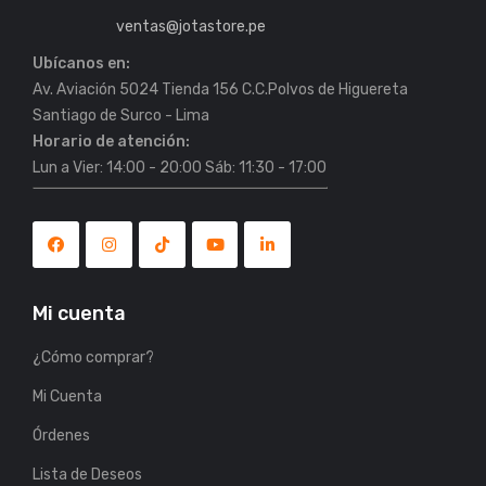
ventas@jotastore.pe
Ubícanos en:
es para tu Setup
Coolers y Silla Truper para disfrutar el
Av. Aviación 5024 Tienda 156 C.C.Polvos de Higuereta
06/01/2026
Horario de atención:
Lun a Vier: 14:00 - 20:00 Sáb: 11:30 - 17:00
Mi cuenta
¿Cómo comprar?
Mi Cuenta
Órdenes
Lista de Deseos