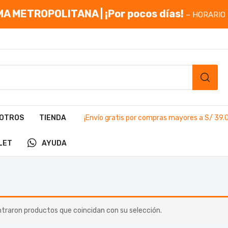
A METROPOLITANA | ¡Por pocos días!
– HORARIO 
OTROS
TIENDA
¡Envío gratis por compras mayores a S/ 39.
LET
AYUDA
traron productos que coincidan con su selección.