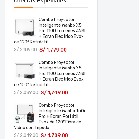
Ofertas Especiales
Combo Proyector
Inteligente Wanbo X5
Pro 1100 Lúmenes ANSI
+ Ecran Eléctrico Evox
de 120″ Retráctil
S/
1,779.00
S/
2,109.00
Combo Proyector
Inteligente Wanbo X5
Pro 1100 Lúmenes ANSI
+ Ecran Eléctrico Evox
de 100″ Retráctil
S/
1,749.00
S/
2,089.00
Combo Proyector
Inteligente Wanbo ToGo
Pro + Ecran Portátil
Evox de 120″ Fibra de
Vidrio con Trípode
S/
1,709.00
S/
2,049.00