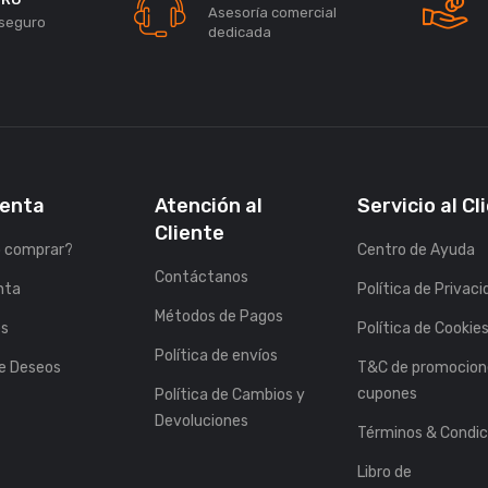
Asesoría comercial
seguro
dedicada
uenta
Atención al
Servicio al Cl
Cliente
 comprar?
Centro de Ayuda
Contáctanos
nta
Política de Privac
Métodos de Pagos
es
Política de Cookie
Política de envíos
de Deseos
T&C de promocion
cupones
Política de Cambios y
Devoluciones
Términos & Condic
Libro de