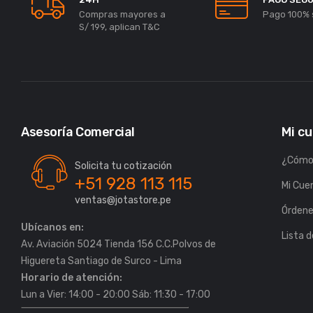
Compras mayores a
Pago 100% 
S/ 199, aplican T&C
Asesoría Comercial
Mi c
¿Cómo
Solicita tu cotización
+51 928 113 115
Mi Cue
ventas@jotastore.pe
Órden
Ubícanos en:
Lista 
Av. Aviación 5024 Tienda 156 C.C.Polvos de
Horario de atención:
Lun a Vier: 14:00 - 20:00 Sáb: 11:30 - 17:00