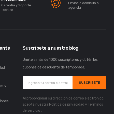
Envíos a domicilio o
Garantía y Soporte
agencia
Técnico
iente
Suscríbete a nuestro blog
Únete a más de 1000 suscriptores y obtén los
cupones de descuento de temporada.
idad
s
SUSCRÍBETE
es y
Al proporcionar su dirección de correo electrónico,
iones
acepta nuestra
Política de privacidad
y
Términos
de servicio
.