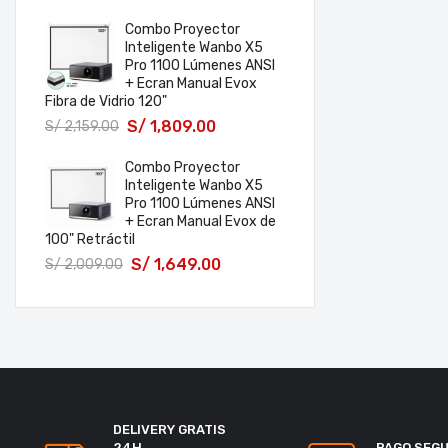
Combo Proyector
Inteligente Wanbo X5
Pro 1100 Lúmenes ANSI
+ Ecran Manual Evox
Fibra de Vidrio 120"
S/
1,809.00
S/
2,159.00
Combo Proyector
Inteligente Wanbo X5
Pro 1100 Lúmenes ANSI
+ Ecran Manual Evox de
100" Retráctil
S/
1,649.00
S/
2,009.00
DELIVERY GRATIS
24H
PAGO SEG