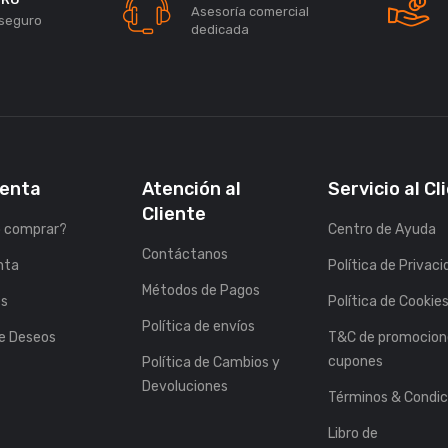
Asesoría comercial
seguro
dedicada
uenta
Atención al
Servicio al Cl
Cliente
 comprar?
Centro de Ayuda
Contáctanos
nta
Política de Privac
Métodos de Pagos
es
Política de Cookie
Política de envíos
de Deseos
T&C de promocion
cupones
Política de Cambios y
Devoluciones
Términos & Condic
Libro de