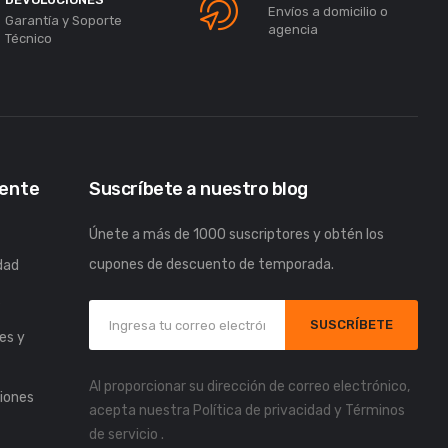
Envíos a domicilio o
Garantía y Soporte
agencia
Técnico
iente
Suscríbete a nuestro blog
Únete a más de 1000 suscriptores y obtén los
cupones de descuento de temporada.
idad
s
SUSCRÍBETE
es y
Al proporcionar su dirección de correo electrónico,
iones
acepta nuestra
Política de privacidad
y
Términos
de servicio
.