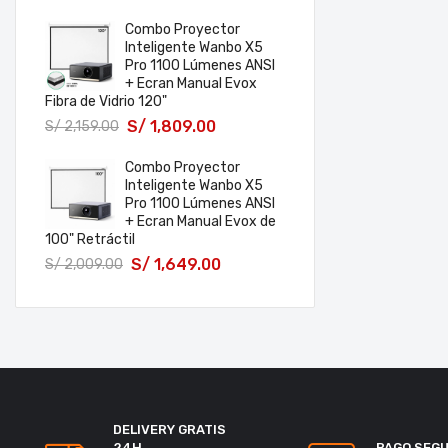
Combo Proyector
Inteligente Wanbo X5
Pro 1100 Lúmenes ANSI
+ Ecran Manual Evox
Fibra de Vidrio 120"
S/
1,809.00
S/
2,159.00
Combo Proyector
Inteligente Wanbo X5
Pro 1100 Lúmenes ANSI
+ Ecran Manual Evox de
100" Retráctil
S/
1,649.00
S/
2,009.00
DELIVERY GRATIS
24H
PAGO SEG