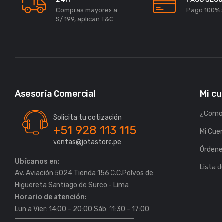
Compras mayores a
Pago 100% 
S/ 199, aplican T&C
Asesoría Comercial
Mi c
¿Cómo
Solicita tu cotización
+51 928 113 115
Mi Cue
ventas@jotastore.pe
Órden
Ubícanos en:
Lista 
Av. Aviación 5024 Tienda 156 C.C.Polvos de
Horario de atención:
Lun a Vier: 14:00 - 20:00 Sáb: 11:30 - 17:00