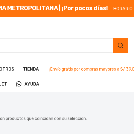
A METROPOLITANA | ¡Por pocos días!
– HORARIO 
OTROS
TIENDA
¡Envío gratis por compras mayores a S/ 39.
LET
AYUDA
on productos que coincidan con su selección.