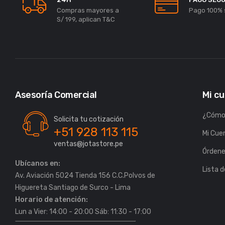
Compras mayores a
Pago 100% 
S/ 199, aplican T&C
Asesoría Comercial
Mi c
¿Cómo
Solicita tu cotización
+51 928 113 115
Mi Cue
ventas@jotastore.pe
Órden
Ubícanos en:
Lista 
Av. Aviación 5024 Tienda 156 C.C.Polvos de
Horario de atención:
Lun a Vier: 14:00 - 20:00 Sáb: 11:30 - 17:00