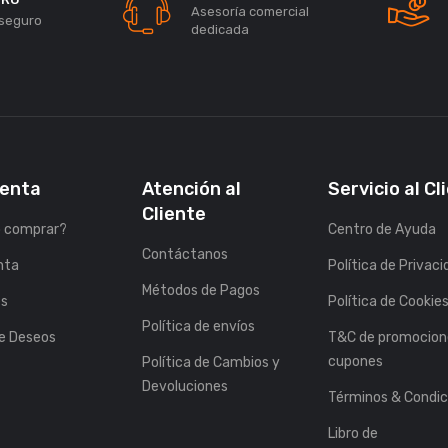
Asesoría comercial
seguro
dedicada
uenta
Atención al
Servicio al Cl
Cliente
 comprar?
Centro de Ayuda
Contáctanos
nta
Política de Privac
Métodos de Pagos
es
Política de Cookie
Política de envíos
de Deseos
T&C de promocion
cupones
Política de Cambios y
Devoluciones
Términos & Condic
Libro de