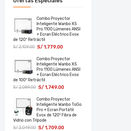
Ofertas Especiales
Combo Proyector
Inteligente Wanbo X5
Pro 1100 Lúmenes ANSI
+ Ecran Eléctrico Evox
de 120″ Retráctil
S/
1,779.00
S/
2,109.00
Combo Proyector
Inteligente Wanbo X5
Pro 1100 Lúmenes ANSI
+ Ecran Eléctrico Evox
de 100″ Retráctil
S/
1,749.00
S/
2,089.00
Combo Proyector
Inteligente Wanbo ToGo
Pro + Ecran Portátil
Evox de 120″ Fibra de
Vidrio con Trípode
S/
1,709.00
S/
2,049.00