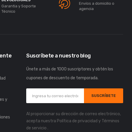
Envíos a domicilio o
Garantía y Soporte
agencia
Técnico
iente
Suscríbete a nuestro blog
Únete a más de 1000 suscriptores y obtén los
cupones de descuento de temporada.
idad
s
SUSCRÍBETE
es y
Al proporcionar su dirección de correo electrónico,
iones
acepta nuestra
Política de privacidad
y
Términos
de servicio
.