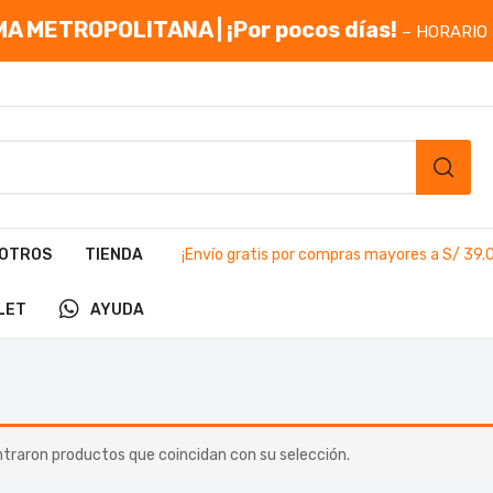
A METROPOLITANA | ¡Por pocos días!
– HORARIO 
OTROS
TIENDA
¡Envío gratis por compras mayores a S/ 39.
LET
AYUDA
traron productos que coincidan con su selección.