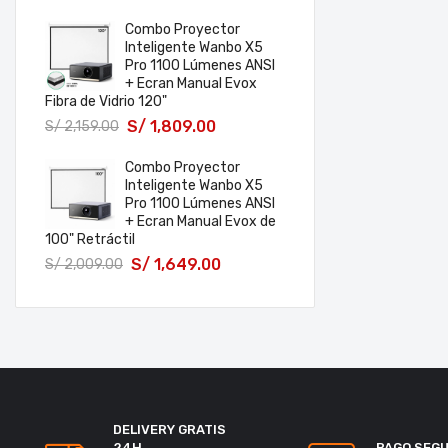
Combo Proyector
Inteligente Wanbo X5
Pro 1100 Lúmenes ANSI
+ Ecran Manual Evox
Fibra de Vidrio 120"
S/
1,809.00
S/
2,159.00
Combo Proyector
Inteligente Wanbo X5
Pro 1100 Lúmenes ANSI
+ Ecran Manual Evox de
100" Retráctil
S/
1,649.00
S/
2,009.00
DELIVERY GRATIS
24H
PAGO SEG