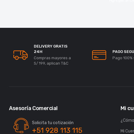
Agregar al ca
DELIVERY GRATIS
24H
PAGO SEG
Compras mayores a
Pago 100% 
S/ 199, aplican T&C
Asesoría Comercial
Mi c
¿Cómo
Solicita tu cotización
+51 928 113 115
Mi Cue