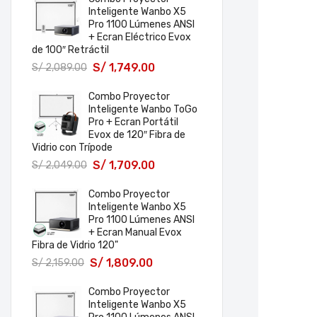
Inteligente Wanbo X5
Pro 1100 Lúmenes ANSI
+ Ecran Eléctrico Evox
de 100″ Retráctil
S/
1,749.00
S/
2,089.00
Combo Proyector
Inteligente Wanbo ToGo
Pro + Ecran Portátil
Evox de 120″ Fibra de
Vidrio con Trípode
S/
1,709.00
S/
2,049.00
Combo Proyector
Inteligente Wanbo X5
Pro 1100 Lúmenes ANSI
+ Ecran Manual Evox
Fibra de Vidrio 120"
S/
1,809.00
S/
2,159.00
Combo Proyector
Inteligente Wanbo X5