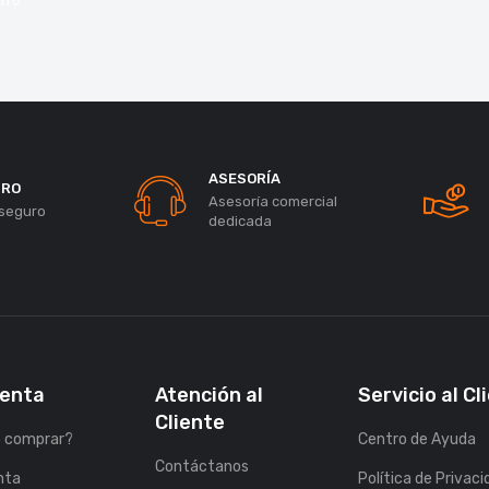
rro
ASESORÍA
URO
Asesoría comercial
seguro
dedicada
uenta
Atención al
Servicio al Cl
Cliente
 comprar?
Centro de Ayuda
Contáctanos
nta
Política de Privac