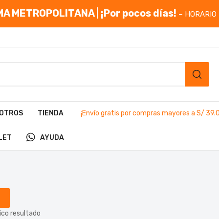
A METROPOLITANA | ¡Por pocos días!
– HORARIO 
OTROS
TIENDA
¡Envío gratis por compras mayores a S/ 39.
LET
AYUDA
ico resultado