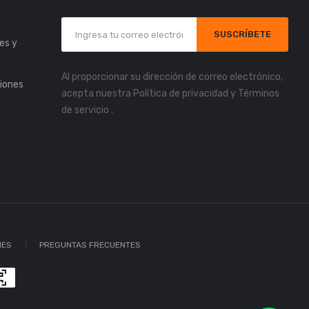
s
SUSCRÍBETE
es y
Al proporcionar su dirección de correo electrónico,
iones
acepta nuestra
Política de privacidad
y
Términos
de servicio
.
IES
PREGUNTAS FRECUENTES