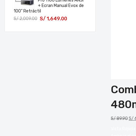
Pro 1100 Lúmenes ANSI
+ Ecran Manual Evox de
100" Retráctil
S/
1,649.00
S/
2,009.00
Comb
480m
S/
89.90
S/
6
Vista Rápida