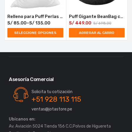
Relleno para Puff Perlas de Poliestireno
Puff Gigante BeanBag con Relleno de Poliestireno
S/
85.00
–
S/
135.00
S/
449.00
S/
698.00
SELECCIONE OPCIONES
AGREGAR AL CARRO
Asesoría Comercial
Solicita tu cotización
+51 928 113 115
ventas@jotastore.pe
Ubícanos en:
Av. Aviación 5024 Tienda 156 C.C.Polvos de Higuereta