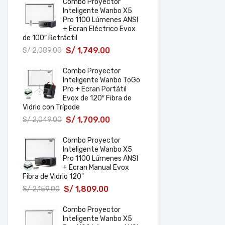
Combo Proyector
Inteligente Wanbo X5
Pro 1100 Lúmenes ANSI
+ Ecran Eléctrico Evox
de 100″ Retráctil
S/
1,749.00
S/
2,089.00
Combo Proyector
Inteligente Wanbo ToGo
Pro + Ecran Portátil
Evox de 120″ Fibra de
Vidrio con Trípode
S/
1,709.00
S/
2,049.00
Combo Proyector
Inteligente Wanbo X5
Pro 1100 Lúmenes ANSI
+ Ecran Manual Evox
Fibra de Vidrio 120"
S/
1,809.00
S/
2,159.00
Combo Proyector
Inteligente Wanbo X5