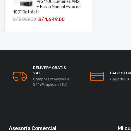
Pro 1100 Lúmenes ANSI
+ Ecran Manual Evox de
100" Retráctil
S/
1,649.00
S/
2,009.00
DELIVERY GRATIS
24H
PAGO SEG
Compras mayores a
Pago 100% 
S/ 199, aplican T&C
Asesoría Comercial
Mi c