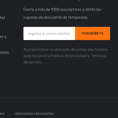
Únete a más de 1000 suscriptores y obtén los
cupones de descuento de temporada.
idad
s
SUSCRÍBETE
es y
Al proporcionar su dirección de correo electrónico,
iones
acepta nuestra
Política de privacidad
y
Términos
de servicio
.
IES
PREGUNTAS FRECUENTES