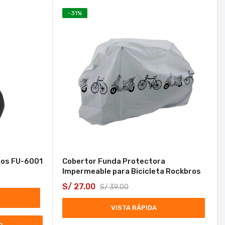
-
31
%
ros FU-6001
Cobertor Funda Protectora
Impermeable para Bicicleta Rockbros
S/
27.00
S/
39.00
VISTA RÁPIDA