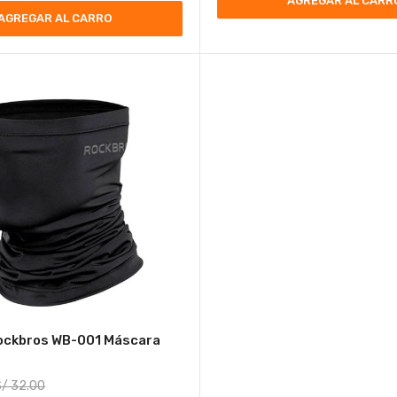
AGREGAR AL CARR
AGREGAR AL CARRO
ockbros WB-001 Máscara
S/
32.00