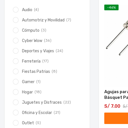
-
46
%
(4)
Audio
(7)
Automotriz y Movilidad
(3)
Cómputo
(36)
Cyber Wow
(24)
Deportes y Viajes
(17)
Ferretería
(8)
Fiestas Patrias
(1)
Gamer
Agujas para
(18)
Hogar
Básquet Pa
(22)
Juguetes y Disfraces
S/
7.00
S/
(21)
Oficina y Escolar
(5)
Outlet