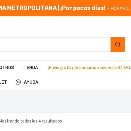
A METROPOLITANA | ¡Por pocos días!
– HORARIO 
OTROS
TIENDA
¡Envío gratis por compras mayores a S/ 39.
LET
AYUDA
Mostrando todos los 4 resultados