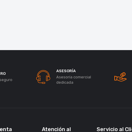
ASESORÍA
URO
Asesoría comercial
seguro
dedicada
uenta
Atención al
Servicio al Cl