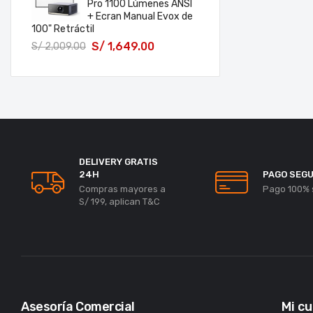
Pro 1100 Lúmenes ANSI
+ Ecran Manual Evox de
100" Retráctil
S/
1,649.00
S/
2,009.00
DELIVERY GRATIS
24H
PAGO SEG
Compras mayores a
Pago 100% 
S/ 199, aplican T&C
Asesoría Comercial
Mi c