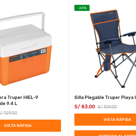
-
24
%
era Truper HIEL-9
Silla Plegable Truper Playa
de 9.4 L
S/
83.00
S/
109.00
S/
129.00
VISTA RÁPIDA
VISTA RÁPIDA