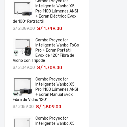
Combo Proyector
Inteligente Wanbo X5
Pro 1100 Lúmenes ANSI
+ Ecran Eléctrico Evox
de 100″ Retráctil
S/
1,749.00
S/
2,089.00
Combo Proyector
Inteligente Wanbo ToGo
Pro + Ecran Portátil
Evox de 120″ Fibra de
Vidrio con Trípode
S/
1,709.00
S/
2,049.00
Combo Proyector
Inteligente Wanbo X5
Pro 1100 Lúmenes ANSI
+ Ecran Manual Evox
Fibra de Vidrio 120"
S/
1,809.00
S/
2,159.00
Combo Proyector
Inteligente Wanbo X5