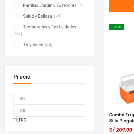
(4)
Parrillas, Jardín y Exteriores
(26)
Salud y Belleza
Temporadas y Festividades
-
32
%
(29)
(44)
TV y Video
Precio
Combo Trup
FILTRO
Silla Plega
S/
209.00