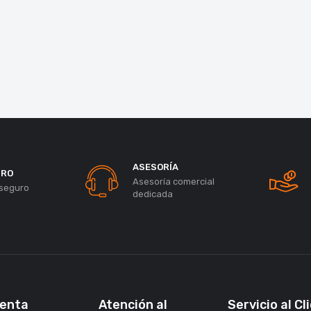
ASESORÍA
URO
Asesoría comercial
seguro
dedicada
uenta
Atención al
Servicio al Cl