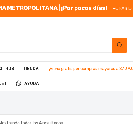
A METROPOLITANA | ¡Por pocos días!
– HORARIO 
OTROS
TIENDA
¡Envío gratis por compras mayores a S/ 39.
LET
AYUDA
Mostrando todos los 4 resultados