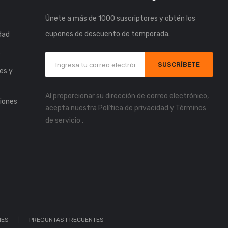
Únete a más de 1000 suscriptores y obtén los
cupones de descuento de temporada.
idad
s
SUSCRÍBETE
es y
Al proporcionar su dirección de correo electrónico,
iones
acepta nuestra
Política de privacidad
y
Términos
de servicio
.
IES
PREGUNTAS FRECUENTES