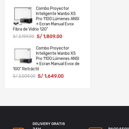
Combo Proyector
Inteligente Wanbo X5
Pro 1100 Lúmenes ANSI
+ Ecran Manual Evox
Fibra de Vidrio 120"
S/
1,809.00
S/
2,159.00
Combo Proyector
Inteligente Wanbo X5
Pro 1100 Lúmenes ANSI
+ Ecran Manual Evox de
100" Retráctil
S/
1,649.00
S/
2,009.00
DELIVERY GRATIS
24H
PAGO SEG