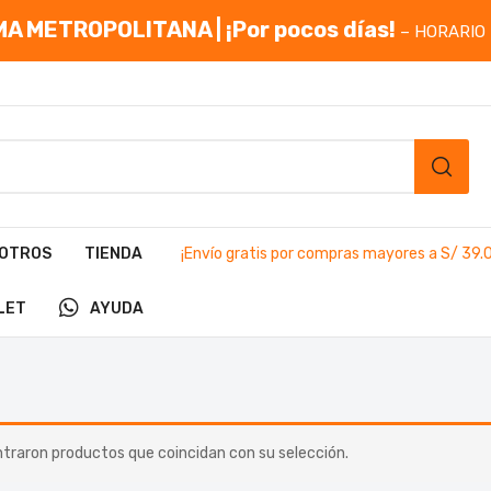
A METROPOLITANA | ¡Por pocos días!
– HORARIO 
OTROS
TIENDA
¡Envío gratis por compras mayores a S/ 39.
LET
AYUDA
traron productos que coincidan con su selección.