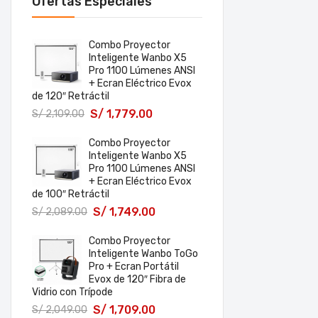
Ofertas Especiales
Combo Proyector
Inteligente Wanbo X5
Pro 1100 Lúmenes ANSI
+ Ecran Eléctrico Evox
de 120″ Retráctil
S/
1,779.00
S/
2,109.00
Combo Proyector
Inteligente Wanbo X5
Pro 1100 Lúmenes ANSI
+ Ecran Eléctrico Evox
de 100″ Retráctil
S/
1,749.00
S/
2,089.00
Combo Proyector
Inteligente Wanbo ToGo
Pro + Ecran Portátil
Evox de 120″ Fibra de
Vidrio con Trípode
S/
1,709.00
S/
2,049.00