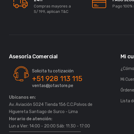
Compras mayores a
Pago 100% 
S/ 199, aplican T&C
Asesoría Comercial
Mi c
¿Cómo
Solicita tu cotización
+51 928 113 115
Mi Cue
ventas@jotastore.pe
Órden
Ubícanos en:
Lista 
Av. Aviación 5024 Tienda 156 C.C.Polvos de
Horario de atención:
Lun a Vier: 14:00 - 20:00 Sáb: 11:30 - 17:00