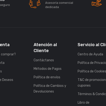
Asesoría comercial
seguro
dedicada
uenta
Atención al
Servicio al Cl
Cliente
 comprar?
Centro de Ayuda
Contáctanos
nta
Política de Privac
Métodos de Pagos
es
Política de Cookie
Política de envíos
de Deseos
T&C de promocion
cupones
Política de Cambios y
Devoluciones
Términos & Condic
Libro de