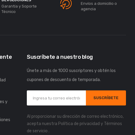
Envíos a domicilio o
Garantía y Soporte
agencia
Técnico
iente
Suscríbete a nuestro blog
Únete a más de 1000 suscriptores y obtén los
cupones de descuento de temporada.
idad
s
SUSCRÍBETE
es y
Al proporcionar su dirección de correo electrónico,
iones
acepta nuestra
Política de privacidad
y
Términos
de servicio
.