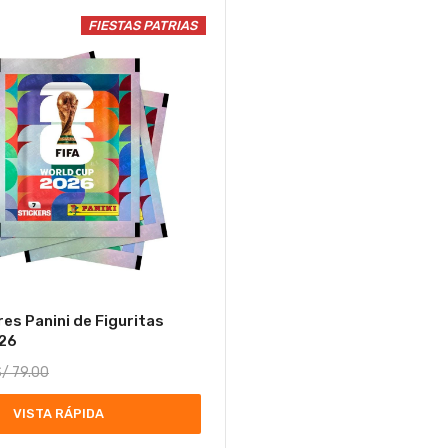
FIESTAS PATRIAS
es Panini de Figuritas
026
S/
79.00
VISTA RÁPIDA