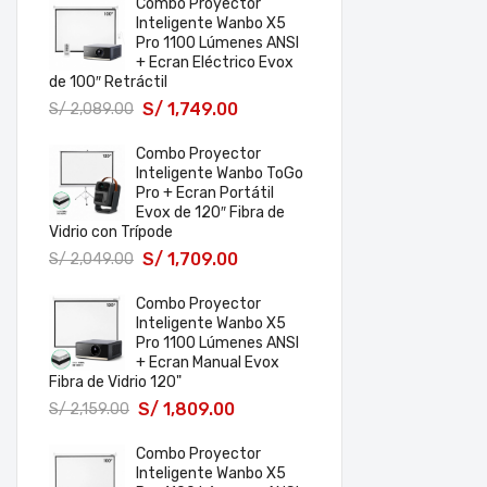
Combo Proyector
Inteligente Wanbo X5
Pro 1100 Lúmenes ANSI
+ Ecran Eléctrico Evox
de 100″ Retráctil
S/
1,749.00
S/
2,089.00
Combo Proyector
Inteligente Wanbo ToGo
Pro + Ecran Portátil
Evox de 120″ Fibra de
Vidrio con Trípode
S/
1,709.00
S/
2,049.00
Combo Proyector
Inteligente Wanbo X5
Pro 1100 Lúmenes ANSI
+ Ecran Manual Evox
Fibra de Vidrio 120"
S/
1,809.00
S/
2,159.00
Combo Proyector
Inteligente Wanbo X5