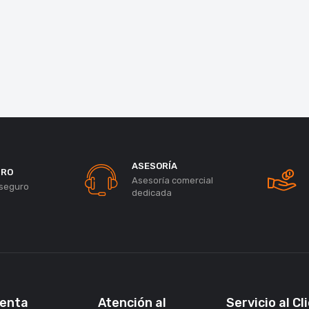
ASESORÍA
URO
Asesoría comercial
seguro
dedicada
uenta
Atención al
Servicio al Cl