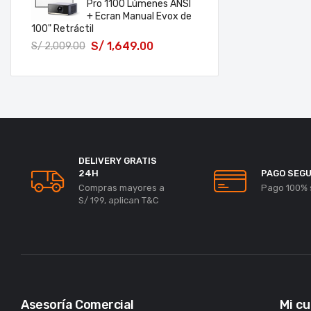
Pro 1100 Lúmenes ANSI
+ Ecran Manual Evox de
100" Retráctil
S/
1,649.00
S/
2,009.00
DELIVERY GRATIS
24H
PAGO SEG
Compras mayores a
Pago 100% 
S/ 199, aplican T&C
Asesoría Comercial
Mi c