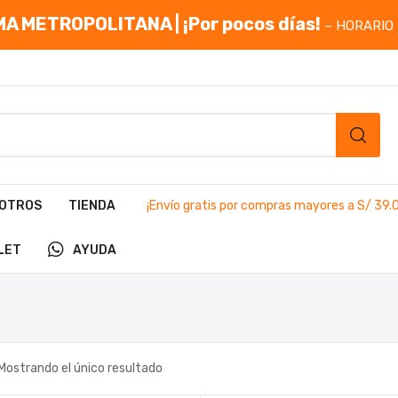
A METROPOLITANA | ¡Por pocos días!
– HORARIO 
OTROS
TIENDA
¡Envío gratis por compras mayores a S/ 39.
LET
AYUDA
Mostrando el único resultado