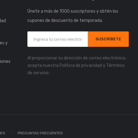
Únete a más de 1000 suscriptores y obtén los
cupones de descuento de temporada.
idad
s
SUSCRÍBETE
es y
Al proporcionar su dirección de correo electrónico,
iones
acepta nuestra
Política de privacidad
y
Términos
de servicio
.
IES
PREGUNTAS FRECUENTES