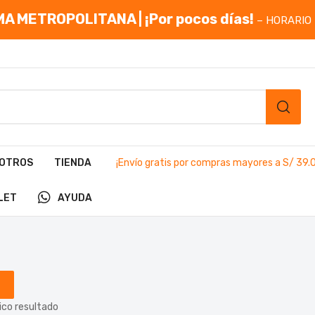
A METROPOLITANA | ¡Por pocos días!
– HORARIO 
OTROS
TIENDA
¡Envío gratis por compras mayores a S/ 39.
LET
AYUDA
ico resultado