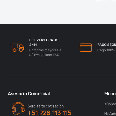
Agregar al ca
DELIVERY GRATIS
24H
PAGO SEG
Compras mayores a
Pago 100% 
S/ 199, aplican T&C
Asesoría Comercial
Mi c
¿Cómo
Solicita tu cotización
+51 928 113 115
Mi Cue