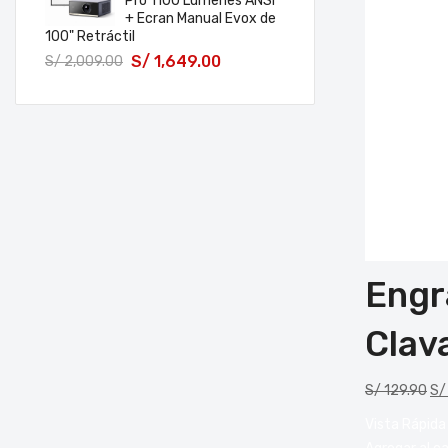
Pro 1100 Lúmenes ANSI
+ Ecran Manual Evox de
100" Retráctil
S/
1,649.00
S/
2,009.00
Engr
Clav
S/
129.90
S/
Vista Rápida