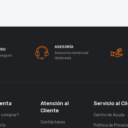
rro
ASESORÍA
URO
Asesoría comercial
seguro
dedicada
uenta
Atención al
Servicio al Cl
Cliente
 comprar?
Centro de Ayuda
Contáctanos
nta
Política de Privac