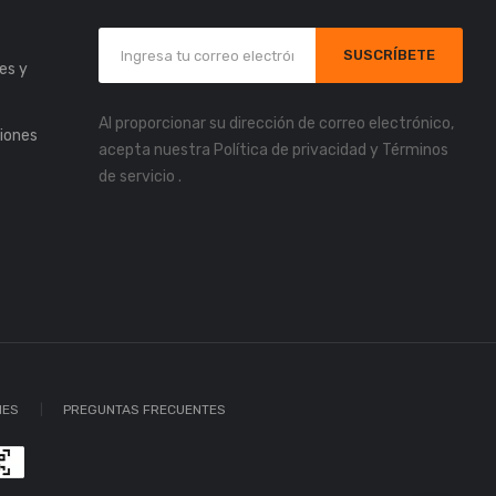
s
SUSCRÍBETE
es y
Al proporcionar su dirección de correo electrónico,
iones
acepta nuestra
Política de privacidad
y
Términos
de servicio
.
IES
PREGUNTAS FRECUENTES