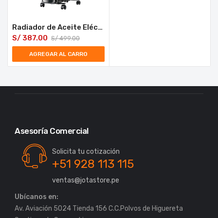
Radiador de Aceite Eléctrico Taurus Agadir 2500 Connect
S/
387.00
S/
499.00
AGREGAR AL CARRO
Asesoría Comercial
Solicita tu cotización
+51 928 113 115
ventas@jotastore.pe
Ubícanos en:
Av. Aviación 5024 Tienda 156 C.C.Polvos de Higuereta