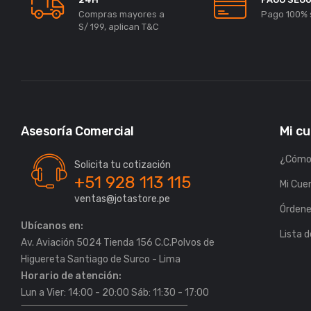
Compras mayores a
Pago 100% 
S/ 199, aplican T&C
Asesoría Comercial
Mi c
¿Cómo
Solicita tu cotización
+51 928 113 115
Mi Cue
ventas@jotastore.pe
Órden
Ubícanos en:
Lista 
Av. Aviación 5024 Tienda 156 C.C.Polvos de
Horario de atención:
Lun a Vier: 14:00 - 20:00 Sáb: 11:30 - 17:00