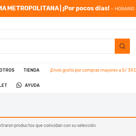
A METROPOLITANA | ¡Por pocos días!
– HORARIO 
OTROS
TIENDA
¡Envío gratis por compras mayores a S/ 39.
LET
AYUDA
traron productos que coincidan con su selección.