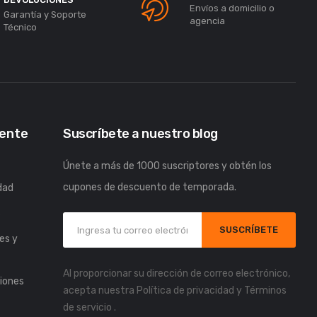
Envíos a domicilio o
Garantía y Soporte
agencia
Técnico
iente
Suscríbete a nuestro blog
Únete a más de 1000 suscriptores y obtén los
cupones de descuento de temporada.
idad
s
SUSCRÍBETE
es y
Al proporcionar su dirección de correo electrónico,
iones
acepta nuestra
Política de privacidad
y
Términos
de servicio
.