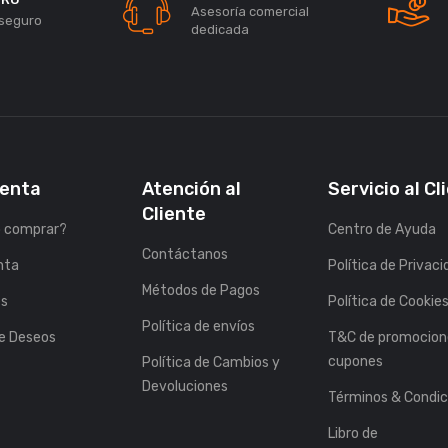
Asesoría comercial
seguro
dedicada
uenta
Atención al
Servicio al Cl
Cliente
 comprar?
Centro de Ayuda
Contáctanos
nta
Política de Privac
Métodos de Pagos
es
Política de Cookie
Política de envíos
de Deseos
T&C de promocion
cupones
Política de Cambios y
Devoluciones
Términos & Condic
Libro de