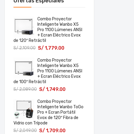
Ofertas Especiales
Combo Proyector
Inteligente Wanbo X5
Pro 1100 Lúmenes ANSI
+ Ecran Eléctrico Evox
de 120″ Retráctil
S/
1,779.00
S/
2,109.00
Combo Proyector
Inteligente Wanbo X5
Pro 1100 Lúmenes ANSI
+ Ecran Eléctrico Evox
de 100″ Retráctil
S/
1,749.00
S/
2,089.00
Combo Proyector
Inteligente Wanbo ToGo
Pro + Ecran Portátil
Evox de 120″ Fibra de
Vidrio con Trípode
S/
1,709.00
S/
2,049.00