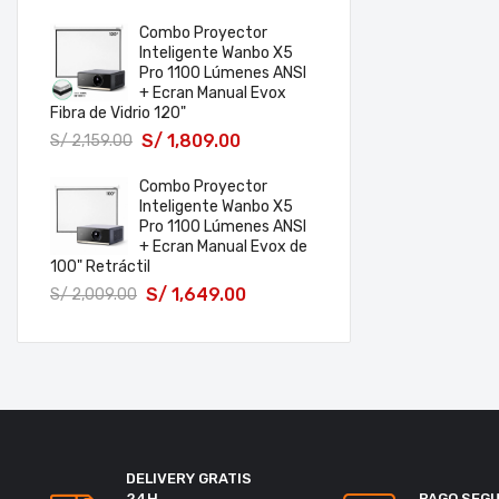
Combo Proyector
Inteligente Wanbo X5
Pro 1100 Lúmenes ANSI
+ Ecran Manual Evox
Fibra de Vidrio 120"
S/
1,809.00
S/
2,159.00
Combo Proyector
Inteligente Wanbo X5
Pro 1100 Lúmenes ANSI
+ Ecran Manual Evox de
100" Retráctil
S/
1,649.00
S/
2,009.00
DELIVERY GRATIS
24H
PAGO SEG