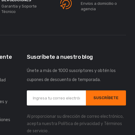
Envíos a domicilio o
Garantía y Soporte
agencia
Técnico
iente
Suscríbete a nuestro blog
Únete a más de 1000 suscriptores y obtén los
cupones de descuento de temporada.
idad
s
SUSCRÍBETE
es y
Al proporcionar su dirección de correo electrónico,
iones
acepta nuestra
Política de privacidad
y
Términos
de servicio
.