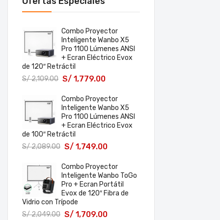
Ofertas Especiales
Combo Proyector
Inteligente Wanbo X5
Pro 1100 Lúmenes ANSI
+ Ecran Eléctrico Evox
de 120″ Retráctil
S/
1,779.00
S/
2,109.00
Combo Proyector
Inteligente Wanbo X5
Pro 1100 Lúmenes ANSI
+ Ecran Eléctrico Evox
de 100″ Retráctil
S/
1,749.00
S/
2,089.00
Combo Proyector
Inteligente Wanbo ToGo
Pro + Ecran Portátil
Evox de 120″ Fibra de
Vidrio con Trípode
S/
1,709.00
S/
2,049.00