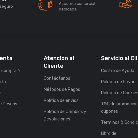
Asesoría comercial
seguro
dedicada
uenta
Atención al
Servicio al Cl
Cliente
 comprar?
Centro de Ayuda
Contáctanos
nta
Política de Privac
Métodos de Pagos
es
Política de Cookie
Política de envíos
de Deseos
T&C de promocion
cupones
Política de Cambios y
Devoluciones
Términos & Condic
Libro de