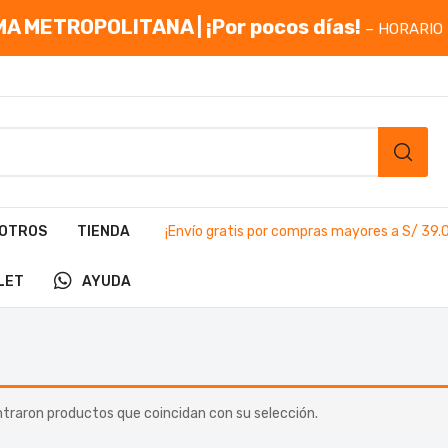
A METROPOLITANA | ¡Por pocos días!
– HORARIO 
OTROS
TIENDA
¡Envío gratis por compras mayores a S/ 39.
LET
AYUDA
traron productos que coincidan con su selección.