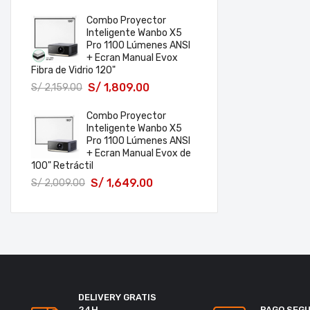
Combo Proyector
Inteligente Wanbo X5
Pro 1100 Lúmenes ANSI
+ Ecran Manual Evox
Fibra de Vidrio 120"
S/
1,809.00
S/
2,159.00
Combo Proyector
Inteligente Wanbo X5
Pro 1100 Lúmenes ANSI
+ Ecran Manual Evox de
100" Retráctil
S/
1,649.00
S/
2,009.00
DELIVERY GRATIS
24H
PAGO SEG