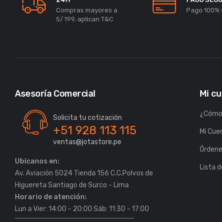
Compras mayores a
Pago 100% 
S/ 199, aplican T&C
Asesoría Comercial
Mi c
¿Cómo
Solicita tu cotización
+51 928 113 115
Mi Cue
ventas@jotastore.pe
Órden
Ubícanos en:
Lista 
Av. Aviación 5024 Tienda 156 C.C.Polvos de
Horario de atención:
Lun a Vier: 14:00 - 20:00 Sáb: 11:30 - 17:00